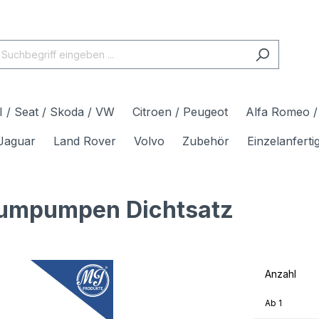
 / Seat / Skoda / VW
Citroen / Peugeot
Alfa Romeo / 
Jaguar
Land Rover
Volvo
Zubehör
Einzelanfert
umpumpen Dichtsatz
Anzahl
Ab
1