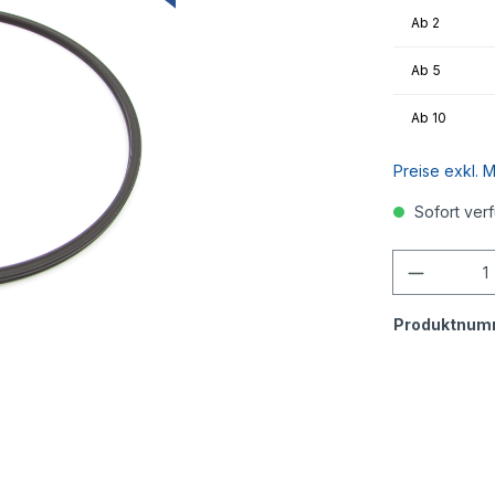
Ab
2
Ab
5
Ab
10
Preise exkl. 
Sofort verf
Anzahl
Produktnum