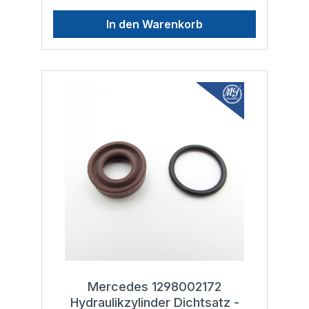
Toleranzklasse DIN ISO 2768-1-f (fein) auf
sobald die verbauten O-Ringe,
modernen CNC Maschinen in Deutschland
In den Warenkorb
Stangendichtungen (Nutringe) und
gefertigt, um eine hohe Passgenauigkeit zu
Kolbendichtungen so sehr verschleißen,
gewährleisten. Dichtungsarten: In einem
dass diese nicht mehr in der Lage sind, dem
Hydraulikzylinder ist jeweils eine
Druck innerhalb des Hydraulikzylinders
Stangendichtung, ein O-Ring
standzuhalten. Dies kann man vor allen
(modellabhängig, nicht immer verbaut) und
Dingen im Sommer in wärmeren Region
eine ein oder zweiteilige Kolbendichtung
feststellen, da die originalen Dichtungen
(modellabhängig) verbaut. Wenn aus dem
eingeschränkt sind was die
Hydraulikzylinder Öl austritt, muss die
Temperaturbeständigkeit betrifft. Was
Stangendichtung (und der O-Ring) erneuert
Andere anbieten: Die meisten Mitbewerber
werden. Wenn der Hydraulikzylinder nicht
beziehen billige Polyurethan
mehr in der Lage ist, das Verdeck zu öffnen
Stangendichtungen (in der Regel grün oder
und zu schließen, muss die Kolbendichtung
blau) aus China, die in den meisten Fällen
erneuert werden. Achtung: Unsere
von geringerer Qualität sind als die
angebotenen Dichtungen weisen zwar
originalen Stangendichtungen, deren
einen hohen Temperaturbereich auf, dürfen
Lebensdauer und Hitzebeständigkeit
aber nur mit folgenden Hydraulikölsorten
bereits begrenzt waren. Unsere Lösung: Wir
verwendet werden, um eine hohe
wollten mehr als nur einen einfachen und
Beständigkeit im Betrieb und eine lange
billigen Ersatz, sondern eine Lösung mit
Lebensdauer zu gewährleisten.- Originales
beispielloser Langlebigkeit und Haltbarkeit.
Mercedes Benz Hydrauliköl MB 343.0,
Deshalb haben wir zwei Arten von
Hydrauliköle nach DIN 51 524, HLP 32 oder
Stangendichtungen aus High-Tech
Mercedes 1298002172
ISO 11158, HM 32
Materialien entwickelt: High-Performance
Hydraulikzylinder Dichtsatz -