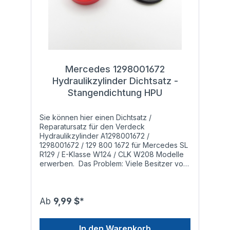
Mercedes 1298001672
Hydraulikzylinder Dichtsatz -
Stangendichtung HPU
Sie können hier einen Dichtsatz /
Reparatursatz für den Verdeck
Hydraulikzylinder A1298001672 /
1298001672 / 129 800 1672 für Mercedes SL
R129 / E-Klasse W124 / CLK W208 Modelle
erwerben. Das Problem: Viele Besitzer von
Mercedes Cabrios kennen das allseits
bekannte Problem: Nach einiger Zeit
werden die Hydraulikzylinder, die für das
Öffnen und Schließen des Verdecks
Ab
9,99 $*
zuständig sind, undicht und funktionieren
nicht mehr richtig. Die Undichtigkeit entsteht,
In den Warenkorb
sobald die verbauten O-Ringe,