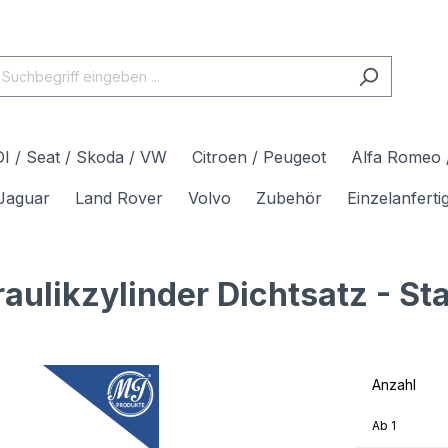
I / Seat / Skoda / VW
Citroen / Peugeot
Alfa Romeo /
Jaguar
Land Rover
Volvo
Zubehör
Einzelanfert
ulikzylinder Dichtsatz - S
Anzahl
Ab
1