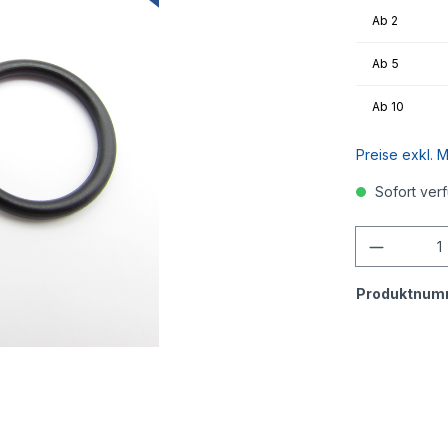
Ab
2
Ab
5
Ab
10
Preise exkl. 
Sofort verf
Anzahl
Produktnum