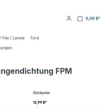
0,00 $*
 Fiat / Lancia
Ford
igungen
tangendichtung FPM
Stückpreis
12,99 $*