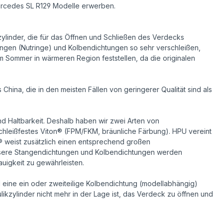
Mercedes SL R129 Modelle erwerben.
ylinder, die für das Öffnen und Schließen des Verdecks
htungen (Nutringe) und Kolbendichtungen so sehr verschleißen,
im Sommer in wärmeren Region feststellen, da die originalen
hina, die in den meisten Fällen von geringerer Qualität sind als
und Haltbarkeit. Deshalb haben wir zwei Arten von
chleißfestes Viton® (FPM/FKM, bräunliche Färbung). HPU vereint
® weist zusätzlich einen entsprechend großen
Unsere Stangendichtungen und Kolbendichtungen werden
uigkeit zu gewährleisten.
d eine ein oder zweiteilige Kolbendichtung (modellabhängig)
ikzylinder nicht mehr in der Lage ist, das Verdeck zu öffnen und