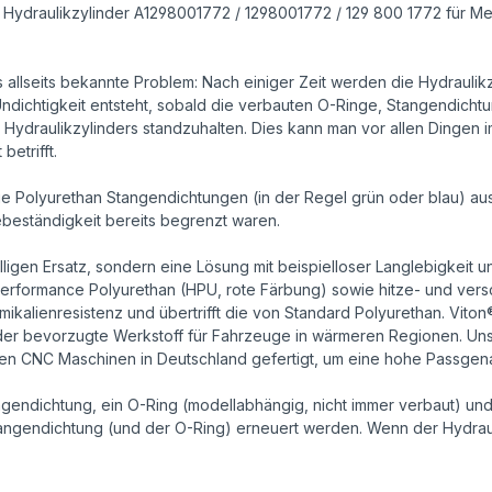
ck Hydraulikzylinder A1298001772 / 1298001772 / 129 800 1772 für 
llseits bekannte Problem: Nach einiger Zeit werden die Hydraulikz
ie Undichtigkeit entsteht, sobald die verbauten O-Ringe, Stangendic
 Hydraulikzylinders standzuhalten. Dies kann man vor allen Dingen 
etrifft.
e Polyurethan Stangendichtungen (in der Regel grün oder blau) aus C
beständigkeit bereits begrenzt waren.
lligen Ersatz, sondern eine Lösung mit beispielloser Langlebigkeit 
Performance Polyurethan (HPU, rote Färbung) sowie hitze- und vers
alienresistenz und übertrifft die von Standard Polyurethan. Viton
b der bevorzugte Werkstoff für Fahrzeuge in wärmeren Regionen. 
nen CNC Maschinen in Deutschland gefertigt, um eine hohe Passgena
tangendichtung, ein O-Ring (modellabhängig, nicht immer verbaut) un
tangendichtung (und der O-Ring) erneuert werden. Wenn der Hydraul