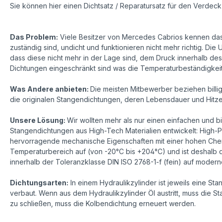
Sie können hier einen Dichtsatz / Reparatursatz für den Verde
Das Problem:
Viele Besitzer von Mercedes Cabrios kennen das a
zuständig sind, undicht und funktionieren nicht mehr richtig. D
dass diese nicht mehr in der Lage sind, dem Druck innerhalb des
Dichtungen eingeschränkt sind was die Temperaturbeständigkeit b
Was Andere anbieten:
Die meisten Mitbewerber beziehen billig
die originalen Stangendichtungen, deren Lebensdauer und Hitze
Unsere Lösung:
Wir wollten mehr als nur einen einfachen und bi
Stangendichtungen aus High-Tech Materialien entwickelt: High-
hervorragende mechanische Eigenschaften mit einer hohen Chemik
Temperaturbereich auf (von -20°C bis +204°C) und ist deshal
innerhalb der Toleranzklasse DIN ISO 2768-1-f (fein) auf moder
Dichtungsarten:
In einem Hydraulikzylinder ist jeweils eine S
verbaut. Wenn aus dem Hydraulikzylinder Öl austritt, muss die S
zu schließen, muss die Kolbendichtung erneuert werden.