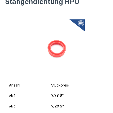
Stangendichtung HPU
Anzahl
Stückpreis
9,99 $*
Ab
1
9,29 $*
Ab
2