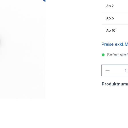
Ab
2
Ab
5
Ab
10
Preise exkl. 
Sofort verf
Anzahl
Produktnum