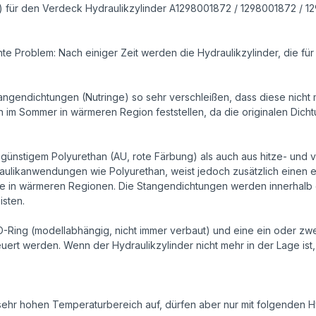
ng) für den Verdeck Hydraulikzylinder A1298001872 / 1298001872 / 
te Problem: Nach einiger Zeit werden die Hydraulikzylinder, die fü
tangendichtungen (Nutringe) so sehr verschleißen, dass diese nicht
en im Sommer in wärmeren Region feststellen, da die originalen Dic
ünstigem Polyurethan (AU, rote Färbung) als auch aus hitze- und v
ydraulikanwendungen wie Polyurethan, weist jedoch zusätzlich eine
ge in wärmeren Regionen. Die Stangendichtungen werden innerhalb 
isten.
n O-Ring (modellabhängig, nicht immer verbaut) und eine ein oder z
euert werden. Wenn der Hydraulikzylinder nicht mehr in der Lage is
hr hohen Temperaturbereich auf, dürfen aber nur mit folgenden H