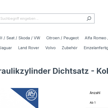
I / Seat / Skoda / VW
Citroen / Peugeot
Alfa Romeo /
Jaguar
Land Rover
Volvo
Zubehör
Einzelanfert
ulikzylinder Dichtsatz - Ko
Anzahl
Ab
1