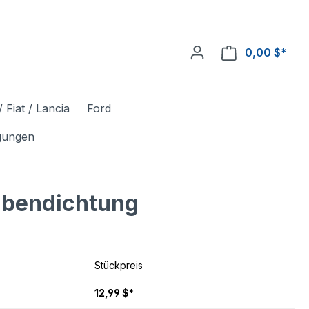
0,00 $*
 Fiat / Lancia
Ford
igungen
lbendichtung
Stückpreis
12,99 $*