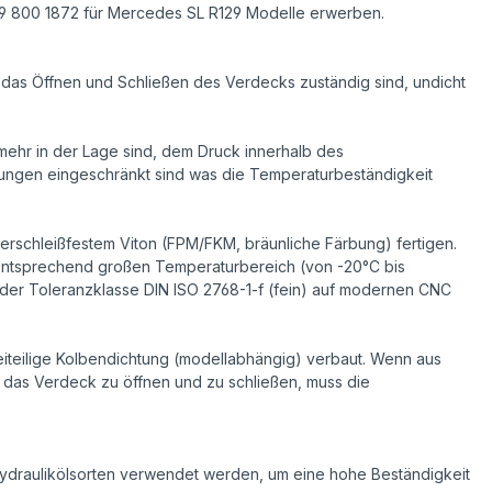
129 800 1872 für Mercedes SL R129 Modelle erwerben.
r das Öffnen und Schließen des Verdecks zuständig sind, undicht
 mehr in der Lage sind, dem Druck innerhalb des
htungen eingeschränkt sind was die Temperaturbeständigkeit
erschleißfestem Viton (FPM/FKM, bräunliche Färbung) fertigen.
n entsprechend großen Temperaturbereich (von -20°C bis
der Toleranzklasse DIN ISO 2768-1-f (fein) auf modernen CNC
weiteilige Kolbendichtung (modellabhängig) verbaut. Wenn aus
t, das Verdeck zu öffnen und zu schließen, muss die
ydraulikölsorten verwendet werden, um eine hohe Beständigkeit