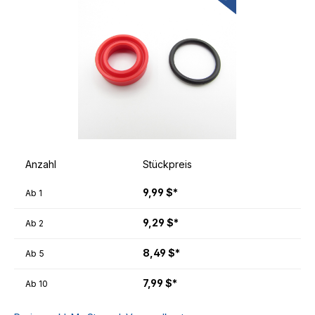
Anzahl
Stückpreis
9,99 $*
Ab
1
9,29 $*
Ab
2
8,49 $*
Ab
5
7,99 $*
Ab
10