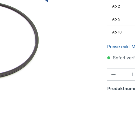
Ab
2
Ab
5
Ab
10
Preise exkl. 
Sofort verf
Anzahl
Produktnum