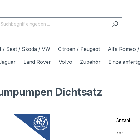
 / Seat / Skoda / VW
Citroen / Peugeot
Alfa Romeo / 
Jaguar
Land Rover
Volvo
Zubehör
Einzelanfert
umpumpen Dichtsatz
Anzahl
Ab
1