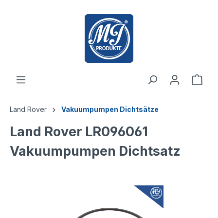
inhalt springen
Land Rover
Vakuumpumpen Dichtsätze
Land Rover LR096061
Vakuumpumpen Dichtsatz