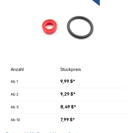
Anzahl
Stückpreis
9,99 $*
Ab
1
9,29 $*
Ab
2
8,49 $*
Ab
5
7,99 $*
Ab
10